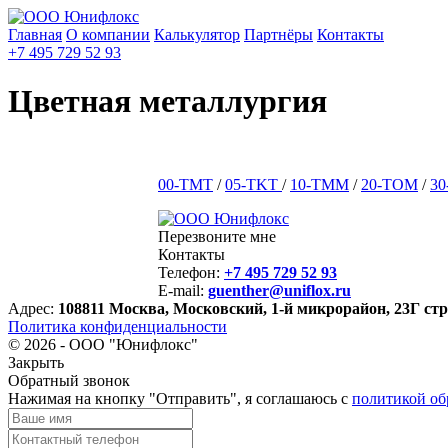
Главная
О компании
Калькулятор
Партнёры
Контакты
+7 495 729 52 93
Цветная металлургия
00-TMT
/
05-TKT
/
10-TMM
/
20-TOM
/
3
Перезвоните мне
Контакты
Телефон:
+7 495 729 52 93
E-mail:
guenther@uniflox.ru
Адрес:
108811
Москва
,
Московский, 1-й микрорайон, 23Г стр.
Политика конфиденциальности
© 2026 -
ООО "Юнифлокс"
Закрыть
Обратный звонок
Нажимая на кнопку "Отправить", я соглашаюсь с
политикой об