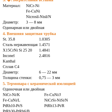
Материал:
NiCr-Ni
Fe-CuNi
Nicrosil-Nisil/N
Диаметр:
3 — 8 мм
Одинарная или двойная
4. Внешняя защитная трубка
St. 35.8
1.0305
Сталь нержавеющая
1.4571
X15CrNi Si 25 20
1.4841
Inconel
2.4816
Kanthal
Сплав С4
Диаметр:
6 — 22 мм
Толщина стенки:
0,75 — 3 мм
5. Термопара с керамической изоляцией
Одиночная или двойная
NiCr-Ni/K
Fe-CuNi/J
Fe-CuNi/L
NiCrSi-NiSi/N
PtRh10-Pt/S
PtRh13-Pt/R
PtRh30-PtRh6/B