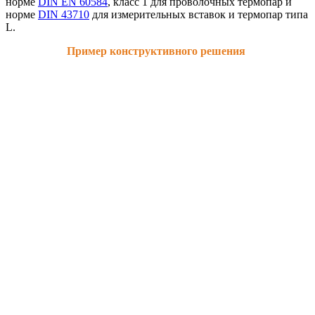
норме
DIN EN 60584
, класс 1 для проволочных термопар и
норме
DIN 43710
для измерительных вставок и термопар типа
L.
Пример конструктивного решения